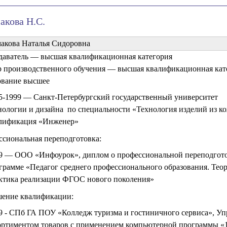
акова Н.С.
акова Наталья Сидоровна
даватель — высшая квалификационная категория
р производственного обучения — высшая квалификационная кат
ование высшее
5-1999 — Санкт-Петербургский государственный университет
нологии и дизайна по специальности «Технология изделий из к
лификация «Инженер»
сиональная переподготовка:
9 — ООО «Инфоурок», диплом о профессиональной переподгото
грамме «Педагог среднего профессионального образования. Тео
ктика реализации ФГОС нового поколения»
ение квалификации:
9 - СПб ГА ПОУ «Колледж туризма и гостиничного сервиса», У
ортиментом товаров с применением компьютерной программы «