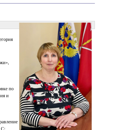
егория
ожи»,
вке по
рия и
правление
1С: