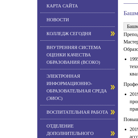
КАРТА САЙТА
Башм
НОВОСТИ
Башм
КОЛЛЕДЖ СЕГОДНЯ
Препо
Масте
ВНУТРЕННЯЯ СИСТЕМА
Образ
ОЦЕНКИ КАЧЕСТВА
199
ОБРАЗОВАНИЯ (ВСОКО)
тех
ква
ЭЛЕКТРОННАЯ
ИНФОРМАЦИОННО-
Профес
ОБРАЗОВАТЕЛЬНАЯ СРЕДА
201
(ЭИОС)
про
пра
ВОСПИТАТЕЛЬНАЯ РАБОТА
Повыш
ОТДЕЛЕНИЕ
201
ДОПОЛНИТЕЛЬНОГО
асс