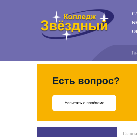
С
Б
О
Гл
Есть вопрос?
Написать о проблеме
Главна